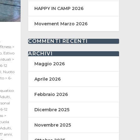
HAPPY IN CAMP 2026
Movement Marzo 2026
COMMENTI RECENTI
,
fitness >
ARCHIVI
o
,
Estivo
viduali >
Maggio 2026
 6-12
0
,
Nuoto
to > 6-
Aprile 2026
quatico
Febbraio 2026
Adulti
,
rsonal
Dicembre 2025
6-12
ss >
cuola
Novembre 2025
Adulti
,
17 anni
,