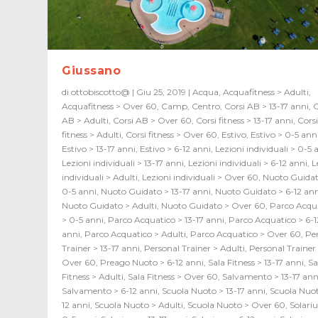
Giussano
di
ottobiscotto@
|
Giu 25, 2019
|
Acqua
,
Acquafitness > Adulti
,
Acquafitness > Over 60
,
Camp
,
Centro
,
Corsi AB > 13-17 anni
,
C
AB > Adulti
,
Corsi AB > Over 60
,
Corsi fitness > 13-17 anni
,
Cors
fitness > Adulti
,
Corsi fitness > Over 60
,
Estivo
,
Estivo > 0-5 ann
Estivo > 13-17 anni
,
Estivo > 6-12 anni
,
Lezioni individuali > 0-5 
Lezioni individuali > 13-17 anni
,
Lezioni individuali > 6-12 anni
,
L
individuali > Adulti
,
Lezioni individuali > Over 60
,
Nuoto Guidat
0-5 anni
,
Nuoto Guidato > 13-17 anni
,
Nuoto Guidato > 6-12 an
Nuoto Guidato > Adulti
,
Nuoto Guidato > Over 60
,
Parco Acqu
> 0-5 anni
,
Parco Acquatico > 13-17 anni
,
Parco Acquatico > 6-1
anni
,
Parco Acquatico > Adulti
,
Parco Acquatico > Over 60
,
Pe
Trainer > 13-17 anni
,
Personal Trainer > Adulti
,
Personal Trainer
Over 60
,
Preago Nuoto > 6-12 anni
,
Sala Fitness > 13-17 anni
,
Sa
Fitness > Adulti
,
Sala Fitness > Over 60
,
Salvamento > 13-17 ann
Salvamento > 6-12 anni
,
Scuola Nuoto > 13-17 anni
,
Scuola Nuot
12 anni
,
Scuola Nuoto > Adulti
,
Scuola Nuoto > Over 60
,
Solari