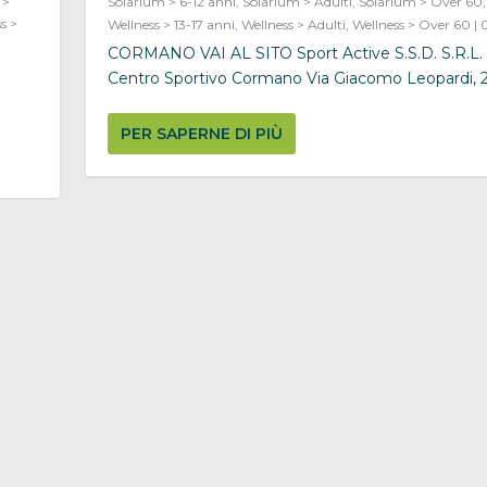
 >
Solarium > 6-12 anni
,
Solarium > Adulti
,
Solarium > Over 60
s >
Wellness > 13-17 anni
,
Wellness > Adulti
,
Wellness > Over 60
|
CORMANO VAI AL SITO Sport Active S.S.D. S.R.L. 
Centro Sportivo Cormano Via Giacomo Leopardi, 2,.
PER SAPERNE DI PIÙ