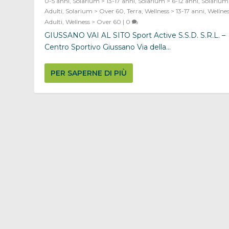
0-5 anni
,
Solarium > 13-17 anni
,
Solarium > 6-12 anni
,
Solarium
Adulti
,
Solarium > Over 60
,
Terra
,
Wellness > 13-17 anni
,
Wellnes
Adulti
,
Wellness > Over 60
|
0
GIUSSANO VAI AL SITO Sport Active S.S.D. S.R.L. –
Centro Sportivo Giussano Via della...
PER SAPERNE DI PIÙ