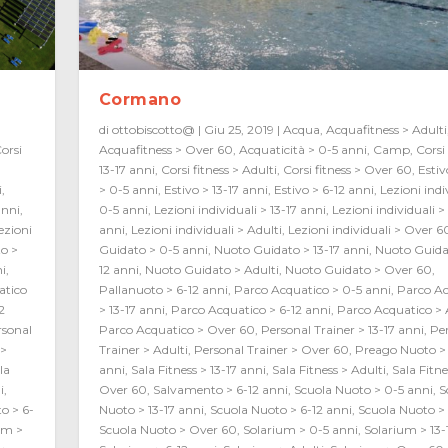
Cormano
di
ottobiscotto@
|
Giu 25, 2019
|
Acqua
,
Acquafitness > Adulti
orsi
Acquafitness > Over 60
,
Acquaticità > 0-5 anni
,
Camp
,
Corsi 
i
13-17 anni
,
Corsi fitness > Adulti
,
Corsi fitness > Over 60
,
Estiv
i
,
> 0-5 anni
,
Estivo > 13-17 anni
,
Estivo > 6-12 anni
,
Lezioni indi
anni
,
0-5 anni
,
Lezioni individuali > 13-17 anni
,
Lezioni individuali >
ezioni
anni
,
Lezioni individuali > Adulti
,
Lezioni individuali > Over 6
o >
Guidato > 0-5 anni
,
Nuoto Guidato > 13-17 anni
,
Nuoto Guida
ni
,
12 anni
,
Nuoto Guidato > Adulti
,
Nuoto Guidato > Over 60
,
atico
Pallanuoto > 6-12 anni
,
Parco Acquatico > 0-5 anni
,
Parco Ac
2
> 13-17 anni
,
Parco Acquatico > 6-12 anni
,
Parco Acquatico > 
rsonal
Parco Acquatico > Over 60
,
Personal Trainer > 13-17 anni
,
Pe
 >
Trainer > Adulti
,
Personal Trainer > Over 60
,
Preago Nuoto > 
la
anni
,
Sala Fitness > 13-17 anni
,
Sala Fitness > Adulti
,
Sala Fitne
i
,
Over 60
,
Salvamento > 6-12 anni
,
Scuola Nuoto > 0-5 anni
,
S
o > 6-
Nuoto > 13-17 anni
,
Scuola Nuoto > 6-12 anni
,
Scuola Nuoto > 
um >
Scuola Nuoto > Over 60
,
Solarium > 0-5 anni
,
Solarium > 13-