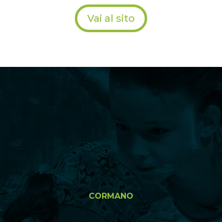
Vai al sito
CORMANO