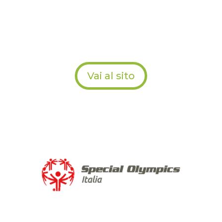
Vai al sito