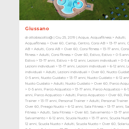
Giussano
di
ottobiscotto@
|
Giu 25, 2019
|
Acqua
,
Acquafitness > Adulti
,
Acquafitness > Over 60
,
Camp
,
Centro
,
Corsi AB > 13-17 anni
,
C
AB > Adulti
,
Corsi AB > Over 60
,
Corsi fitness > 13-17 anni
,
Cors
fitness > Adulti
,
Corsi fitness > Over 60
,
Estivo
,
Estivo > 0-5 ann
Estivo > 13-17 anni
,
Estivo > 6-12 anni
,
Lezioni individuali > 0-5 
Lezioni individuali > 13-17 anni
,
Lezioni individuali > 6-12 anni
,
L
individuali > Adulti
,
Lezioni individuali > Over 60
,
Nuoto Guidat
0-5 anni
,
Nuoto Guidato > 13-17 anni
,
Nuoto Guidato > 6-12 an
Nuoto Guidato > Adulti
,
Nuoto Guidato > Over 60
,
Parco Acqu
> 0-5 anni
,
Parco Acquatico > 13-17 anni
,
Parco Acquatico > 6-1
anni
,
Parco Acquatico > Adulti
,
Parco Acquatico > Over 60
,
Pe
Trainer > 13-17 anni
,
Personal Trainer > Adulti
,
Personal Trainer
Over 60
,
Preago Nuoto > 6-12 anni
,
Sala Fitness > 13-17 anni
,
Sa
Fitness > Adulti
,
Sala Fitness > Over 60
,
Salvamento > 13-17 ann
Salvamento > 6-12 anni
,
Scuola Nuoto > 13-17 anni
,
Scuola Nuot
12 anni
,
Scuola Nuoto > Adulti
,
Scuola Nuoto > Over 60
,
Solari