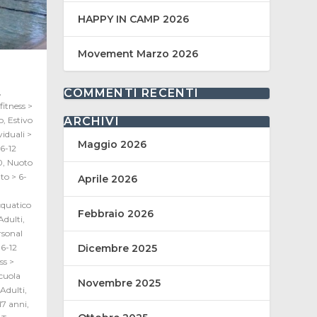
HAPPY IN CAMP 2026
Movement Marzo 2026
COMMENTI RECENTI
,
fitness >
ARCHIVI
o
,
Estivo
viduali >
Maggio 2026
 6-12
0
,
Nuoto
to > 6-
Aprile 2026
quatico
Febbraio 2026
Adulti
,
rsonal
Dicembre 2025
6-12
ss >
cuola
Novembre 2025
Adulti
,
17 anni
,