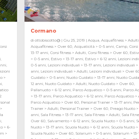
Cormano
di
ottobiscotto@
|
Giu 25, 2019
|
Acqua
,
Acquafitness > Adulti
orsi
Acquafitness > Over 60
,
Acquaticità > 0-5 anni
,
Camp
,
Corsi 
i
13-17 anni
,
Corsi fitness > Adulti
,
Corsi fitness > Over 60
,
Estiv
i
,
> 0-5 anni
,
Estivo > 13-17 anni
,
Estivo > 6-12 anni
,
Lezioni indi
anni
,
0-5 anni
,
Lezioni individuali > 13-17 anni
,
Lezioni individuali >
ezioni
anni
,
Lezioni individuali > Adulti
,
Lezioni individuali > Over 6
o >
Guidato > 0-5 anni
,
Nuoto Guidato > 13-17 anni
,
Nuoto Guida
ni
,
12 anni
,
Nuoto Guidato > Adulti
,
Nuoto Guidato > Over 60
,
atico
Pallanuoto > 6-12 anni
,
Parco Acquatico > 0-5 anni
,
Parco Ac
2
> 13-17 anni
,
Parco Acquatico > 6-12 anni
,
Parco Acquatico > 
rsonal
Parco Acquatico > Over 60
,
Personal Trainer > 13-17 anni
,
Pe
 >
Trainer > Adulti
,
Personal Trainer > Over 60
,
Preago Nuoto > 
la
anni
,
Sala Fitness > 13-17 anni
,
Sala Fitness > Adulti
,
Sala Fitne
i
,
Over 60
,
Salvamento > 6-12 anni
,
Scuola Nuoto > 0-5 anni
,
S
o > 6-
Nuoto > 13-17 anni
,
Scuola Nuoto > 6-12 anni
,
Scuola Nuoto > 
um >
Scuola Nuoto > Over 60
,
Solarium > 0-5 anni
,
Solarium > 13-