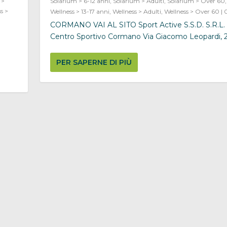
 >
Solarium > 6-12 anni
,
Solarium > Adulti
,
Solarium > Over 60
s >
Wellness > 13-17 anni
,
Wellness > Adulti
,
Wellness > Over 60
|
CORMANO VAI AL SITO Sport Active S.S.D. S.R.L. 
Centro Sportivo Cormano Via Giacomo Leopardi, 2,.
PER SAPERNE DI PIÙ