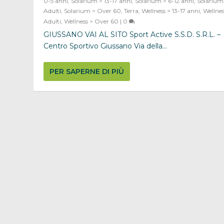
0-5 anni
,
Solarium > 13-17 anni
,
Solarium > 6-12 anni
,
Solarium
Adulti
,
Solarium > Over 60
,
Terra
,
Wellness > 13-17 anni
,
Wellnes
Adulti
,
Wellness > Over 60
|
0
GIUSSANO VAI AL SITO Sport Active S.S.D. S.R.L. –
Centro Sportivo Giussano Via della...
PER SAPERNE DI PIÙ