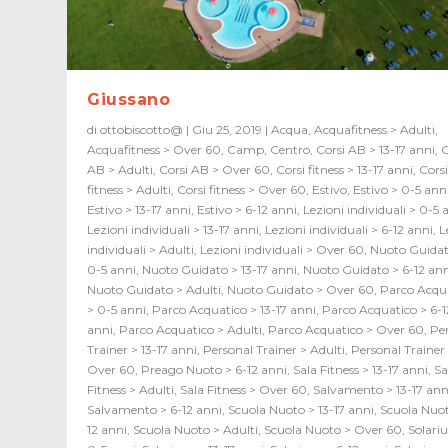
Giussano
di
ottobiscotto@
|
Giu 25, 2019
|
Acqua
,
Acquafitness > Adulti
,
Acquafitness > Over 60
,
Camp
,
Centro
,
Corsi AB > 13-17 anni
,
C
AB > Adulti
,
Corsi AB > Over 60
,
Corsi fitness > 13-17 anni
,
Cors
fitness > Adulti
,
Corsi fitness > Over 60
,
Estivo
,
Estivo > 0-5 ann
Estivo > 13-17 anni
,
Estivo > 6-12 anni
,
Lezioni individuali > 0-5 
Lezioni individuali > 13-17 anni
,
Lezioni individuali > 6-12 anni
,
L
individuali > Adulti
,
Lezioni individuali > Over 60
,
Nuoto Guidat
0-5 anni
,
Nuoto Guidato > 13-17 anni
,
Nuoto Guidato > 6-12 an
Nuoto Guidato > Adulti
,
Nuoto Guidato > Over 60
,
Parco Acqu
> 0-5 anni
,
Parco Acquatico > 13-17 anni
,
Parco Acquatico > 6-1
anni
,
Parco Acquatico > Adulti
,
Parco Acquatico > Over 60
,
Pe
Trainer > 13-17 anni
,
Personal Trainer > Adulti
,
Personal Trainer
Over 60
,
Preago Nuoto > 6-12 anni
,
Sala Fitness > 13-17 anni
,
Sa
Fitness > Adulti
,
Sala Fitness > Over 60
,
Salvamento > 13-17 ann
Salvamento > 6-12 anni
,
Scuola Nuoto > 13-17 anni
,
Scuola Nuot
12 anni
,
Scuola Nuoto > Adulti
,
Scuola Nuoto > Over 60
,
Solari