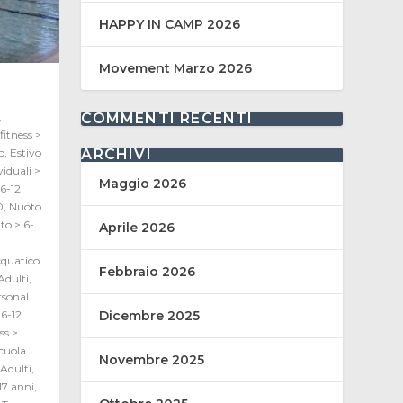
HAPPY IN CAMP 2026
Movement Marzo 2026
COMMENTI RECENTI
,
fitness >
ARCHIVI
o
,
Estivo
viduali >
Maggio 2026
 6-12
0
,
Nuoto
to > 6-
Aprile 2026
quatico
Febbraio 2026
Adulti
,
rsonal
Dicembre 2025
6-12
ss >
cuola
Novembre 2025
Adulti
,
17 anni
,