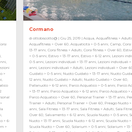
Cormano
di
ottobiscotto@
|
Giu 25, 2019
|
Acqua
,
Acquafitness > Adulti
orsi
Acquafitness > Over 60
,
Acquaticità > 0-5 anni
,
Camp
,
Corsi 
i
13-17 anni
,
Corsi fitness > Adulti
,
Corsi fitness > Over 60
,
Estiv
i
,
> 0-5 anni
,
Estivo > 13-17 anni
,
Estivo > 6-12 anni
,
Lezioni indi
anni
,
0-5 anni
,
Lezioni individuali > 13-17 anni
,
Lezioni individuali >
ezioni
anni
,
Lezioni individuali > Adulti
,
Lezioni individuali > Over 6
o >
Guidato > 0-5 anni
,
Nuoto Guidato > 13-17 anni
,
Nuoto Guida
ni
,
12 anni
,
Nuoto Guidato > Adulti
,
Nuoto Guidato > Over 60
,
atico
Pallanuoto > 6-12 anni
,
Parco Acquatico > 0-5 anni
,
Parco Ac
2
> 13-17 anni
,
Parco Acquatico > 6-12 anni
,
Parco Acquatico > 
rsonal
Parco Acquatico > Over 60
,
Personal Trainer > 13-17 anni
,
Pe
 >
Trainer > Adulti
,
Personal Trainer > Over 60
,
Preago Nuoto > 
la
anni
,
Sala Fitness > 13-17 anni
,
Sala Fitness > Adulti
,
Sala Fitne
i
,
Over 60
,
Salvamento > 6-12 anni
,
Scuola Nuoto > 0-5 anni
,
S
o > 6-
Nuoto > 13-17 anni
,
Scuola Nuoto > 6-12 anni
,
Scuola Nuoto > 
um >
Scuola Nuoto > Over 60
,
Solarium > 0-5 anni
,
Solarium > 13-