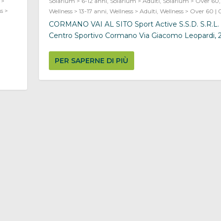
 >
Solarium > 6-12 anni
,
Solarium > Adulti
,
Solarium > Over 60
s >
Wellness > 13-17 anni
,
Wellness > Adulti
,
Wellness > Over 60
|
CORMANO VAI AL SITO Sport Active S.S.D. S.R.L. 
Centro Sportivo Cormano Via Giacomo Leopardi, 2,.
PER SAPERNE DI PIÙ