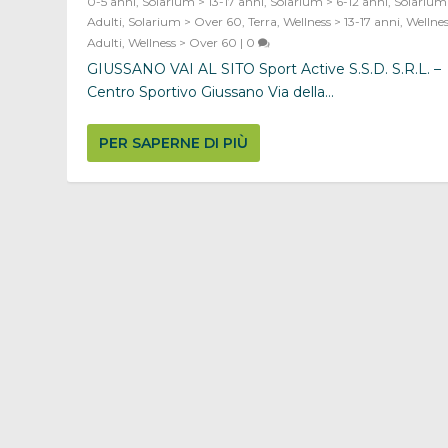
0-5 anni
,
Solarium > 13-17 anni
,
Solarium > 6-12 anni
,
Solarium
Adulti
,
Solarium > Over 60
,
Terra
,
Wellness > 13-17 anni
,
Wellnes
Adulti
,
Wellness > Over 60
|
0
GIUSSANO VAI AL SITO Sport Active S.S.D. S.R.L. –
Centro Sportivo Giussano Via della...
PER SAPERNE DI PIÙ