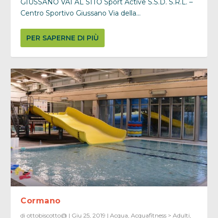
GIUSSANO VAI AL SITO Sport Active S.S.D. S.R.L. –
Centro Sportivo Giussano Via della...
PER SAPERNE DI PIÙ
Cormano
di
ottobiscotto@
|
Giu 25, 2019
|
Acqua
,
Acquafitness > Adulti
,