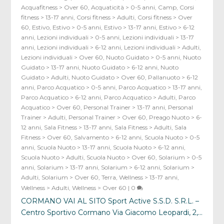
Acquafitness > Over 60
,
Acquaticità > 0-5 anni
,
Camp
,
Corsi
fitness > 13-17 anni
,
Corsi fitness > Adulti
,
Corsi fitness > Over
60
,
Estivo
,
Estivo > 0-5 anni
,
Estivo > 13-17 anni
,
Estivo > 6-12
anni
,
Lezioni individuali > 0-5 anni
,
Lezioni individuali > 13-17
anni
,
Lezioni individuali > 6-12 anni
,
Lezioni individuali > Adulti
,
Lezioni individuali > Over 60
,
Nuoto Guidato > 0-5 anni
,
Nuoto
Guidato > 13-17 anni
,
Nuoto Guidato > 6-12 anni
,
Nuoto
Guidato > Adulti
,
Nuoto Guidato > Over 60
,
Pallanuoto > 6-12
anni
,
Parco Acquatico > 0-5 anni
,
Parco Acquatico > 13-17 anni
,
Parco Acquatico > 6-12 anni
,
Parco Acquatico > Adulti
,
Parco
Acquatico > Over 60
,
Personal Trainer > 13-17 anni
,
Personal
Trainer > Adulti
,
Personal Trainer > Over 60
,
Preago Nuoto > 6-
12 anni
,
Sala Fitness > 13-17 anni
,
Sala Fitness > Adulti
,
Sala
Fitness > Over 60
,
Salvamento > 6-12 anni
,
Scuola Nuoto > 0-5
anni
,
Scuola Nuoto > 13-17 anni
,
Scuola Nuoto > 6-12 anni
,
Scuola Nuoto > Adulti
,
Scuola Nuoto > Over 60
,
Solarium > 0-5
anni
,
Solarium > 13-17 anni
,
Solarium > 6-12 anni
,
Solarium >
Adulti
,
Solarium > Over 60
,
Terra
,
Wellness > 13-17 anni
,
Wellness > Adulti
,
Wellness > Over 60
|
0
CORMANO VAI AL SITO Sport Active S.S.D. S.R.L. –
Centro Sportivo Cormano Via Giacomo Leopardi, 2,...