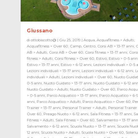
Giussano
di
ottobiscotto@
|
Giu 25, 2019
|
Acqua
,
Acquafitness > Adulti
,
Acquafitness > Over 60
,
Camp
,
Centro
,
Corsi AB > 13-17 anni
,
C
AB > Adulti
,
Corsi AB > Over 60
,
Corsi fitness > 13-17 anni
,
Cors
fitness > Adulti
,
Corsi fitness > Over 60
,
Estivo
,
Estivo > 0-5 ann
Estivo > 13-17 anni
,
Estivo > 6-12 anni
,
Lezioni individuali > 0-5 
Lezioni individuali > 13-17 anni
,
Lezioni individuali > 6-12 anni
,
L
individuali > Adulti
,
Lezioni individuali > Over 60
,
Nuoto Guidat
0-5 anni
,
Nuoto Guidato > 13-17 anni
,
Nuoto Guidato > 6-12 an
Nuoto Guidato > Adulti
,
Nuoto Guidato > Over 60
,
Parco Acqu
> 0-5 anni
,
Parco Acquatico > 13-17 anni
,
Parco Acquatico > 6-1
anni
,
Parco Acquatico > Adulti
,
Parco Acquatico > Over 60
,
Pe
Trainer > 13-17 anni
,
Personal Trainer > Adulti
,
Personal Trainer
Over 60
,
Preago Nuoto > 6-12 anni
,
Sala Fitness > 13-17 anni
,
Sa
Fitness > Adulti
,
Sala Fitness > Over 60
,
Salvamento > 13-17 ann
Salvamento > 6-12 anni
,
Scuola Nuoto > 13-17 anni
,
Scuola Nuot
12 anni
,
Scuola Nuoto > Adulti
,
Scuola Nuoto > Over 60
,
Solari