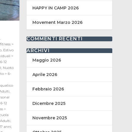
HAPPY IN CAMP 2026
Movement Marzo 2026
COMMENTI RECENTI
,
fitness >
ARCHIVI
o
,
Estivo
viduali >
Maggio 2026
 6-12
0
,
Nuoto
to > 6-
Aprile 2026
quatico
Febbraio 2026
Adulti
,
rsonal
Dicembre 2025
6-12
ss >
cuola
Novembre 2025
Adulti
,
17 anni
,