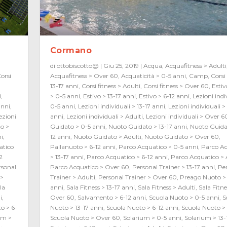
Cormano
di
ottobiscotto@
|
Giu 25, 2019
|
Acqua
,
Acquafitness > Adulti
orsi
Acquafitness > Over 60
,
Acquaticità > 0-5 anni
,
Camp
,
Corsi 
i
13-17 anni
,
Corsi fitness > Adulti
,
Corsi fitness > Over 60
,
Estiv
i
,
> 0-5 anni
,
Estivo > 13-17 anni
,
Estivo > 6-12 anni
,
Lezioni indi
anni
,
0-5 anni
,
Lezioni individuali > 13-17 anni
,
Lezioni individuali >
ezioni
anni
,
Lezioni individuali > Adulti
,
Lezioni individuali > Over 6
o >
Guidato > 0-5 anni
,
Nuoto Guidato > 13-17 anni
,
Nuoto Guida
ni
,
12 anni
,
Nuoto Guidato > Adulti
,
Nuoto Guidato > Over 60
,
atico
Pallanuoto > 6-12 anni
,
Parco Acquatico > 0-5 anni
,
Parco Ac
2
> 13-17 anni
,
Parco Acquatico > 6-12 anni
,
Parco Acquatico > 
rsonal
Parco Acquatico > Over 60
,
Personal Trainer > 13-17 anni
,
Pe
 >
Trainer > Adulti
,
Personal Trainer > Over 60
,
Preago Nuoto > 
la
anni
,
Sala Fitness > 13-17 anni
,
Sala Fitness > Adulti
,
Sala Fitne
i
,
Over 60
,
Salvamento > 6-12 anni
,
Scuola Nuoto > 0-5 anni
,
S
o > 6-
Nuoto > 13-17 anni
,
Scuola Nuoto > 6-12 anni
,
Scuola Nuoto > 
um >
Scuola Nuoto > Over 60
,
Solarium > 0-5 anni
,
Solarium > 13-