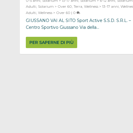
0-5 anni
,
Solarium > 13-17 anni
,
Solarium > 6-12 anni
,
Solarium
Adulti
,
Solarium > Over 60
,
Terra
,
Wellness > 13-17 anni
,
Wellnes
Adulti
,
Wellness > Over 60
|
0
GIUSSANO VAI AL SITO Sport Active S.S.D. S.R.L. –
Centro Sportivo Giussano Via della...
PER SAPERNE DI PIÙ