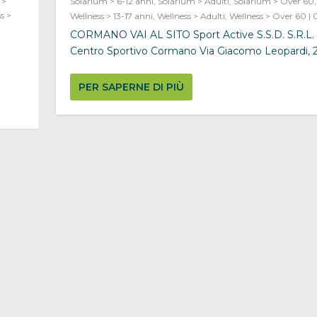
 >
Solarium > 6-12 anni
,
Solarium > Adulti
,
Solarium > Over 60
s >
Wellness > 13-17 anni
,
Wellness > Adulti
,
Wellness > Over 60
|
CORMANO VAI AL SITO Sport Active S.S.D. S.R.L. 
Centro Sportivo Cormano Via Giacomo Leopardi, 2,.
PER SAPERNE DI PIÙ