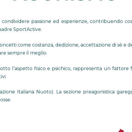
 condividere passione ed esperienze, contribuendo così
quadre SportActive.
oncetti come costanza, dedizione, accettazione di sè e de
dare sempre il meglio.
sotto l’aspetto fisico e psichico, rappresenta un fattore f
vi.
derazione Italiana Nuoto). La sezione preagonistica gare
osse.