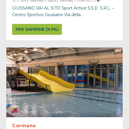
13-17 anni
,
Wellness > Adulti
,
Wellness > Over 60
|
0
GIUSSANO VAI AL SITO Sport Active S.S.D. S.R.L. –
Centro Sportivo Giussano Via della...
PER SAPERNE DI PIÙ
Cormano