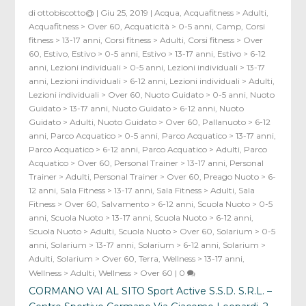
di
ottobiscotto@
|
Giu 25, 2019
|
Acqua
,
Acquafitness > Adulti
,
Acquafitness > Over 60
,
Acquaticità > 0-5 anni
,
Camp
,
Corsi
fitness > 13-17 anni
,
Corsi fitness > Adulti
,
Corsi fitness > Over
60
,
Estivo
,
Estivo > 0-5 anni
,
Estivo > 13-17 anni
,
Estivo > 6-12
anni
,
Lezioni individuali > 0-5 anni
,
Lezioni individuali > 13-17
anni
,
Lezioni individuali > 6-12 anni
,
Lezioni individuali > Adulti
,
Lezioni individuali > Over 60
,
Nuoto Guidato > 0-5 anni
,
Nuoto
Guidato > 13-17 anni
,
Nuoto Guidato > 6-12 anni
,
Nuoto
Guidato > Adulti
,
Nuoto Guidato > Over 60
,
Pallanuoto > 6-12
anni
,
Parco Acquatico > 0-5 anni
,
Parco Acquatico > 13-17 anni
,
Parco Acquatico > 6-12 anni
,
Parco Acquatico > Adulti
,
Parco
Acquatico > Over 60
,
Personal Trainer > 13-17 anni
,
Personal
Trainer > Adulti
,
Personal Trainer > Over 60
,
Preago Nuoto > 6-
12 anni
,
Sala Fitness > 13-17 anni
,
Sala Fitness > Adulti
,
Sala
Fitness > Over 60
,
Salvamento > 6-12 anni
,
Scuola Nuoto > 0-5
anni
,
Scuola Nuoto > 13-17 anni
,
Scuola Nuoto > 6-12 anni
,
Scuola Nuoto > Adulti
,
Scuola Nuoto > Over 60
,
Solarium > 0-5
anni
,
Solarium > 13-17 anni
,
Solarium > 6-12 anni
,
Solarium >
Adulti
,
Solarium > Over 60
,
Terra
,
Wellness > 13-17 anni
,
Wellness > Adulti
,
Wellness > Over 60
|
0
CORMANO VAI AL SITO Sport Active S.S.D. S.R.L. –