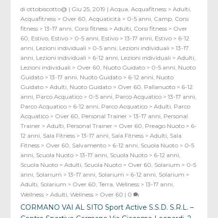
di
ottobiscotto@
|
Giu 25, 2019
|
Acqua
,
Acquafitness > Adulti
,
Acquafitness > Over 60
,
Acquaticità > 0-5 anni
,
Camp
,
Corsi
fitness > 13-17 anni
,
Corsi fitness > Adulti
,
Corsi fitness > Over
60
,
Estivo
,
Estivo > 0-5 anni
,
Estivo > 13-17 anni
,
Estivo > 6-12
anni
,
Lezioni individuali > 0-5 anni
,
Lezioni individuali > 13-17
anni
,
Lezioni individuali > 6-12 anni
,
Lezioni individuali > Adulti
,
Lezioni individuali > Over 60
,
Nuoto Guidato > 0-5 anni
,
Nuoto
Guidato > 13-17 anni
,
Nuoto Guidato > 6-12 anni
,
Nuoto
Guidato > Adulti
,
Nuoto Guidato > Over 60
,
Pallanuoto > 6-12
anni
,
Parco Acquatico > 0-5 anni
,
Parco Acquatico > 13-17 anni
,
Parco Acquatico > 6-12 anni
,
Parco Acquatico > Adulti
,
Parco
Acquatico > Over 60
,
Personal Trainer > 13-17 anni
,
Personal
Trainer > Adulti
,
Personal Trainer > Over 60
,
Preago Nuoto > 6-
12 anni
,
Sala Fitness > 13-17 anni
,
Sala Fitness > Adulti
,
Sala
Fitness > Over 60
,
Salvamento > 6-12 anni
,
Scuola Nuoto > 0-5
anni
,
Scuola Nuoto > 13-17 anni
,
Scuola Nuoto > 6-12 anni
,
Scuola Nuoto > Adulti
,
Scuola Nuoto > Over 60
,
Solarium > 0-5
anni
,
Solarium > 13-17 anni
,
Solarium > 6-12 anni
,
Solarium >
Adulti
,
Solarium > Over 60
,
Terra
,
Wellness > 13-17 anni
,
Wellness > Adulti
,
Wellness > Over 60
|
0
CORMANO VAI AL SITO Sport Active S.S.D. S.R.L. –