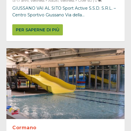
13-17 anni
,
Wellness > Adulti
,
Wellness > Over 60
|
0
GIUSSANO VAI AL SITO Sport Active S.S.D. S.R.L. –
Centro Sportivo Giussano Via della...
PER SAPERNE DI PIÙ
Cormano