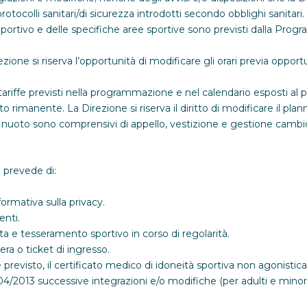
 protocolli sanitari/di sicurezza introdotti secondo obblighi sanitari.
 Sportivo e delle specifiche aree sportive sono previsti dalla Prog
ione si riserva l’opportunità di modificare gli orari previa oppo
ariffe previsti nella programmazione e nel calendario esposti al pub
o rimanente. La Direzione si riserva il diritto di modificare il plann
 di nuoto sono comprensivi di appello, vestizione e gestione cambi
i prevede di:
nformativa sulla privacy.
enti.
ta e tesseramento sportivo in corso di regolarità.
era o ticket di ingresso.
 è previsto, il certificato medico di idoneità sportiva non agonisti
4/2013 successive integrazioni e/o modifiche (per adulti e minori 