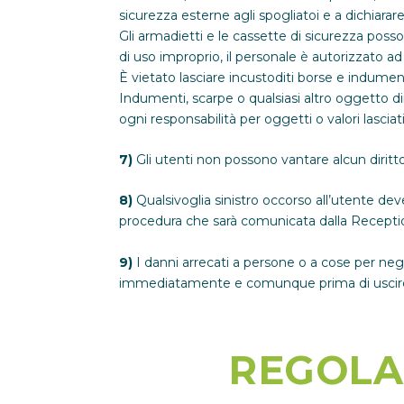
sicurezza esterne agli spogliatoi e a dichiarar
Gli armadietti e le cassette di sicurezza posso
di uso improprio, il personale è autorizzato ad a
È vietato lasciare incustoditi borse e indumen
Indumenti, scarpe o qualsiasi altro oggetto dim
ogni responsabilità per oggetti o valori lasciati
7)
Gli utenti non possono vantare alcun diritto
8)
Qualsivoglia sinistro occorso all’utente de
procedura che sarà comunicata dalla Recepti
9)
I danni arrecati a persone o a cose per neg
immediatamente e comunque prima di uscire d
REGOLA