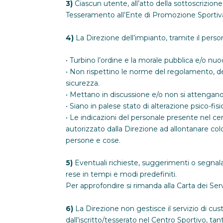
3)
Ciascun utente, all’atto della sottoscrizione 
Tesseramento all’Ente di Promozione Sportiva d
4)
La Direzione dell’impianto, tramite il persona
• Turbino l’ordine e la morale pubblica e/o nu
• Non rispettino le norme del regolamento, degli
sicurezza.
• Mettano in discussione e/o non si attengano a
• Siano in palese stato di alterazione psico-fisi
• Le indicazioni del personale presente nel ce
autorizzato dalla Direzione ad allontanare col
persone e cose.
5)
Eventuali richieste, suggerimenti o segnala
rese in tempi e modi predefiniti.
Per approfondire si rimanda alla Carta dei Servi
6)
La Direzione non gestisce il servizio di cust
dall’iscritto/tesserato nel Centro Sportivo, tan