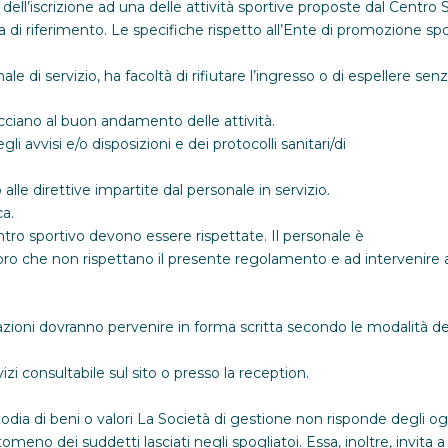
dell’iscrizione ad una delle attività sportive proposte dal Centro Sp
i riferimento. Le specifiche rispetto all’Ente di promozione spor
le di servizio, ha facoltà di rifiutare l’ingresso o di espellere sen
occiano al buon andamento delle attività.
 avvisi e/o disposizioni e dei protocolli sanitari/di
lle direttive impartite dal personale in servizio.
ca.
ntro sportivo devono essere rispettate. Il personale è
oro che non rispettano il presente regolamento e ad intervenire al 
zioni dovranno pervenire in forma scritta secondo le modalità def
zi consultabile sul sito o presso la reception.
odia di beni o valori La Società di gestione non risponde degli ogg
tomeno dei suddetti lasciati negli spogliatoi. Essa, inoltre, invita a