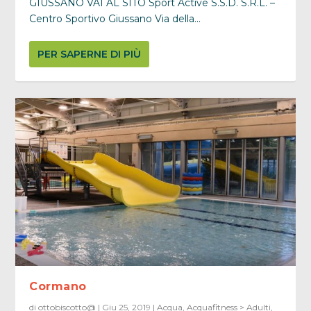
GIUSSANO VAI AL SITO Sport Active S.S.D. S.R.L. –
Centro Sportivo Giussano Via della...
PER SAPERNE DI PIÙ
Cormano
di
ottobiscotto@
|
Giu 25, 2019
|
Acqua
,
Acquafitness > Adulti
,