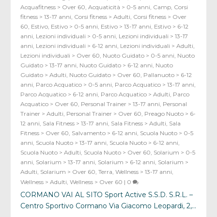
Acquafitness > Over 60
,
Acquaticità > 0-5 anni
,
Camp
,
Corsi
fitness > 13-17 anni
,
Corsi fitness > Adulti
,
Corsi fitness > Over
60
,
Estivo
,
Estivo > 0-5 anni
,
Estivo > 13-17 anni
,
Estivo > 6-12
anni
,
Lezioni individuali > 0-5 anni
,
Lezioni individuali > 13-17
anni
,
Lezioni individuali > 6-12 anni
,
Lezioni individuali > Adulti
,
Lezioni individuali > Over 60
,
Nuoto Guidato > 0-5 anni
,
Nuoto
Guidato > 13-17 anni
,
Nuoto Guidato > 6-12 anni
,
Nuoto
Guidato > Adulti
,
Nuoto Guidato > Over 60
,
Pallanuoto > 6-12
anni
,
Parco Acquatico > 0-5 anni
,
Parco Acquatico > 13-17 anni
,
Parco Acquatico > 6-12 anni
,
Parco Acquatico > Adulti
,
Parco
Acquatico > Over 60
,
Personal Trainer > 13-17 anni
,
Personal
Trainer > Adulti
,
Personal Trainer > Over 60
,
Preago Nuoto > 6-
12 anni
,
Sala Fitness > 13-17 anni
,
Sala Fitness > Adulti
,
Sala
Fitness > Over 60
,
Salvamento > 6-12 anni
,
Scuola Nuoto > 0-5
anni
,
Scuola Nuoto > 13-17 anni
,
Scuola Nuoto > 6-12 anni
,
Scuola Nuoto > Adulti
,
Scuola Nuoto > Over 60
,
Solarium > 0-5
anni
,
Solarium > 13-17 anni
,
Solarium > 6-12 anni
,
Solarium >
Adulti
,
Solarium > Over 60
,
Terra
,
Wellness > 13-17 anni
,
Wellness > Adulti
,
Wellness > Over 60
|
0
CORMANO VAI AL SITO Sport Active S.S.D. S.R.L. –
Centro Sportivo Cormano Via Giacomo Leopardi, 2,...