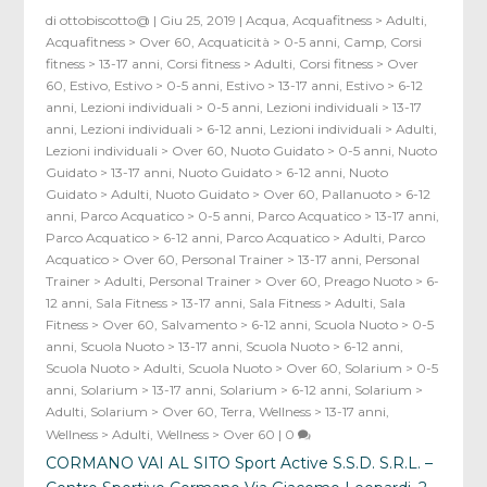
di
ottobiscotto@
|
Giu 25, 2019
|
Acqua
,
Acquafitness > Adulti
,
Acquafitness > Over 60
,
Acquaticità > 0-5 anni
,
Camp
,
Corsi
fitness > 13-17 anni
,
Corsi fitness > Adulti
,
Corsi fitness > Over
60
,
Estivo
,
Estivo > 0-5 anni
,
Estivo > 13-17 anni
,
Estivo > 6-12
anni
,
Lezioni individuali > 0-5 anni
,
Lezioni individuali > 13-17
anni
,
Lezioni individuali > 6-12 anni
,
Lezioni individuali > Adulti
,
Lezioni individuali > Over 60
,
Nuoto Guidato > 0-5 anni
,
Nuoto
Guidato > 13-17 anni
,
Nuoto Guidato > 6-12 anni
,
Nuoto
Guidato > Adulti
,
Nuoto Guidato > Over 60
,
Pallanuoto > 6-12
anni
,
Parco Acquatico > 0-5 anni
,
Parco Acquatico > 13-17 anni
,
Parco Acquatico > 6-12 anni
,
Parco Acquatico > Adulti
,
Parco
Acquatico > Over 60
,
Personal Trainer > 13-17 anni
,
Personal
Trainer > Adulti
,
Personal Trainer > Over 60
,
Preago Nuoto > 6-
12 anni
,
Sala Fitness > 13-17 anni
,
Sala Fitness > Adulti
,
Sala
Fitness > Over 60
,
Salvamento > 6-12 anni
,
Scuola Nuoto > 0-5
anni
,
Scuola Nuoto > 13-17 anni
,
Scuola Nuoto > 6-12 anni
,
Scuola Nuoto > Adulti
,
Scuola Nuoto > Over 60
,
Solarium > 0-5
anni
,
Solarium > 13-17 anni
,
Solarium > 6-12 anni
,
Solarium >
Adulti
,
Solarium > Over 60
,
Terra
,
Wellness > 13-17 anni
,
Wellness > Adulti
,
Wellness > Over 60
|
0
CORMANO VAI AL SITO Sport Active S.S.D. S.R.L. –