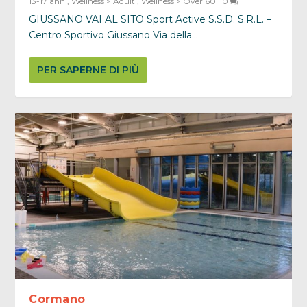
13-17 anni
,
Wellness > Adulti
,
Wellness > Over 60
|
0
GIUSSANO VAI AL SITO Sport Active S.S.D. S.R.L. –
Centro Sportivo Giussano Via della...
PER SAPERNE DI PIÙ
Cormano