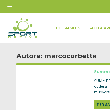
CHI SIAMO
SAFEGUAR
Autore:
marcocorbetta
Summer
SUMMER F
godersi i
muoversi u
PER SA