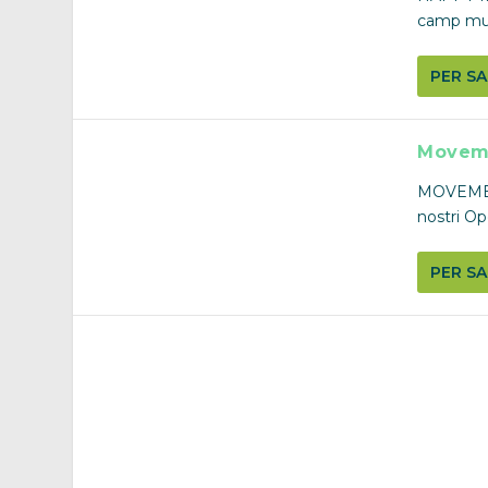
camp mul
PER SA
Movem
MOVEMENT
nostri O
PER SA