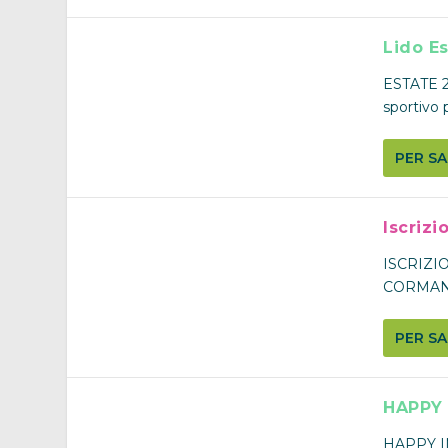
Lido E
ESTATE 20
sportivo 
PER SA
Iscrizi
ISCRIZIO
CORMANO
PER SA
HAPPY 
HAPPY IN 