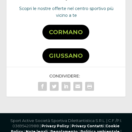
Scopri le nostre offerte nel centro sportivo più
vicino a te
CORMANO
GIUSSANO
CONDIVIDERE:
Sport Active Società Sportiva Dilettantistica S.R.L. | C.F./P.I.
03695420988 |
|
|
Privacy Policy
Privacy Contatti
Cookie
|
|
|
|
Policy
Note legali
Regolamento
Politica ambientale