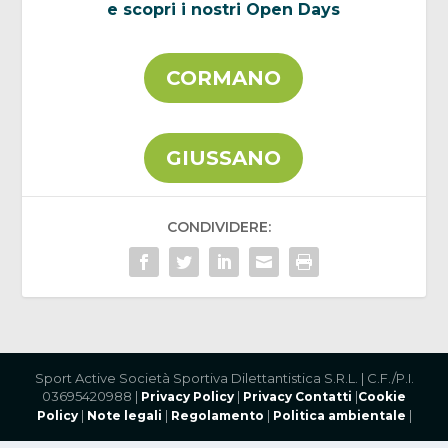
e scopri i nostri Open Days
CORMANO
GIUSSANO
CONDIVIDERE:
Sport Active Società Sportiva Dilettantistica S.R.L. | C.F./P.I.
03695420988 |
|
|
Privacy Policy
Privacy Contatti
Cookie
|
|
|
|
Policy
Note legali
Regolamento
Politica ambientale