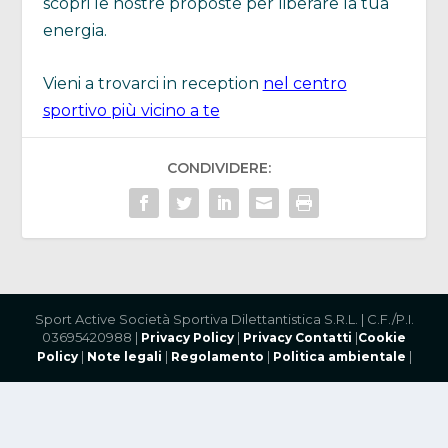
scopri le nostre proposte per liberare la tua
energia.
Vieni a trovarci in reception
nel centro
sportivo più vicino a te
CONDIVIDERE:
Sport Active Società Sportiva Dilettantistica S.R.L. | C.F./P.I.
03695420988 |
|
|
Privacy Policy
Privacy Contatti
Cookie
|
|
|
|
Policy
Note legali
Regolamento
Politica ambientale