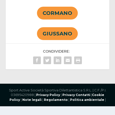
CORMANO
GIUSSANO
CONDIVIDERE:
Sport Active Società Sportiva Dilettantistica S.R.L. | C.F./P.I.
03695420988 |
|
|
Privacy Policy
Privacy Contatti
Cookie
|
|
|
|
Policy
Note legali
Regolamento
Politica ambientale