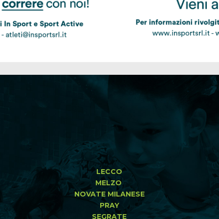
LECCO
MELZO
NOVATE MILANESE
PRAY
SEGRATE