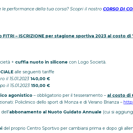
 le performance della tua corsa? Scopri il nostro
CORSO DI C
FITRI – ISCRIZIONE per stagione sportiva 2023 al costo d
ocietà +
cuffia nuoto in silicone
con Logo Società.
CIALE
alle seguenti tariffe
ro il 15.01.2023
140,00 €
o il 15.01.2023
150,00 €
ico agonistico
– obbligatorio per il tesseramento –
al costo di
ionati: Policlinico dello sport di Monza e di Verano Brianza –
http
dell’
abbonamento al Nuoto Guidato Annuale
(cui si aggiun
oi
del proprio Centro Sportivo per cambiarsi prima e dopo gli alle