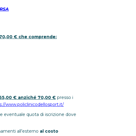
ORSA
i 70,00 € che comprende:
 65,00 € anziché 70,00 €
presso i
s://www.policlinicodellosport.it/
ge eventuale quota di iscrizione dove
namenti all’esterno
al costo