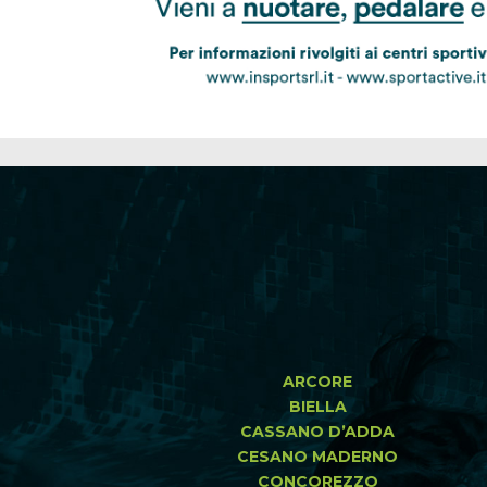
ARCORE
BIELLA
CASSANO D’ADDA
CESANO MADERNO
CONCOREZZO