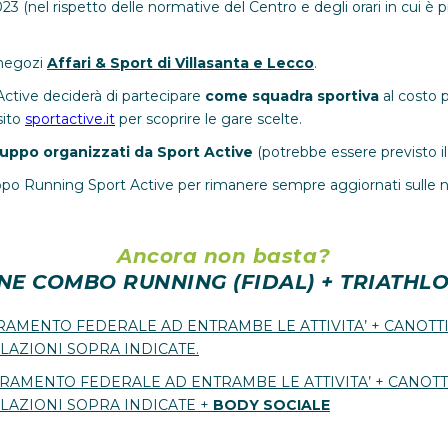
023 (nel rispetto delle normative del Centro e degli orari in cui è pr
i negozi
Affari & Sport di Villasanta e Lecco
.
Active deciderà di partecipare
come squadra sportiva
al costo p
sito
sportactive.it
per scoprire le gare scelte.
ruppo organizzati da Sport Active
(potrebbe essere previsto i
ppo Running Sport Active per rimanere sempre aggiornati sulle novi
Ancora non basta?
NE COMBO RUNNING (FIDAL) + TRIATHLON
RAMENTO FEDERALE AD ENTRAMBE LE ATTIVITA’ + CANOTTI
LAZIONI SOPRA INDICATE.
ERAMENTO FEDERALE AD ENTRAMBE LE ATTIVITA’ + CANOTT
OLAZIONI SOPRA INDICATE +
BODY SOCIALE