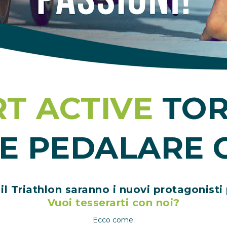
T ACTIVE
TOR
E PEDALARE 
 il
Triathlon
saranno i nuovi protagonisti 
Vuoi tesserarti con noi
?
Ecco come: