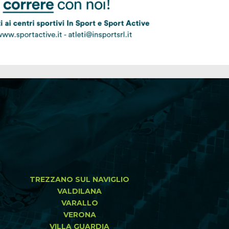
TREZZANO SUL NAVIGLIO
VALDILANA
VARALLO
VERONA
VILLA GUARDIA