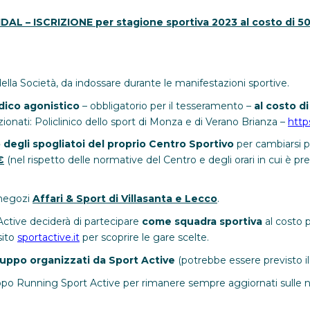
DAL – ISCRIZIONE per stagione sportiva 2023 al costo di 
ella Società, da indossare durante le manifestazioni sportive.
edico agonistico
– obbligatorio per il tesseramento –
al costo d
ionati: Policlinico dello sport di Monza e di Verano Brianza –
http
o degli spogliatoi del proprio Centro Sportivo
per cambiarsi p
€
(nel rispetto delle normative del Centro e degli orari in cui è pres
i negozi
Affari & Sport di Villasanta e Lecco
.
Active deciderà di partecipare
come squadra sportiva
al costo p
sito
sportactive.it
per scoprire le gare scelte.
ruppo organizzati da Sport Active
(potrebbe essere previsto i
ppo Running Sport Active per rimanere sempre aggiornati sulle novi