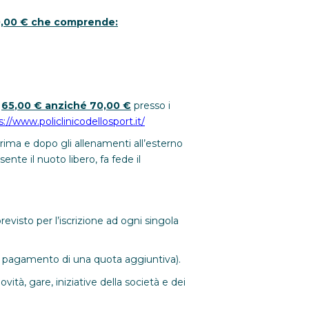
50,00 € che comprende:
i
65
,00 € anziché 70,00 €
presso i
s://www.policlinicodellosport.it/
rima e dopo gli allenamenti all’esterno
ente il nuoto libero, fa fede il
revisto per l’iscrizione ad ogni singola
l pagamento di una quota aggiuntiva).
tà, gare, iniziative della società e dei