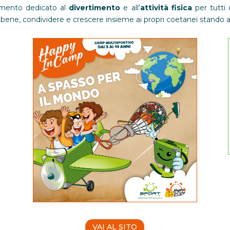
omento dedicato al
divertimento
e all’
attività fisica
per tutti 
 bene, condividere e crescere insieme ai propri coetanei stando all
VAI AL SITO